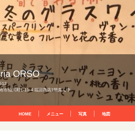
oria ORSO
512
市仙川町1-11-4 堀田商店1階真ん中
HOME
メニュー
写真
地図