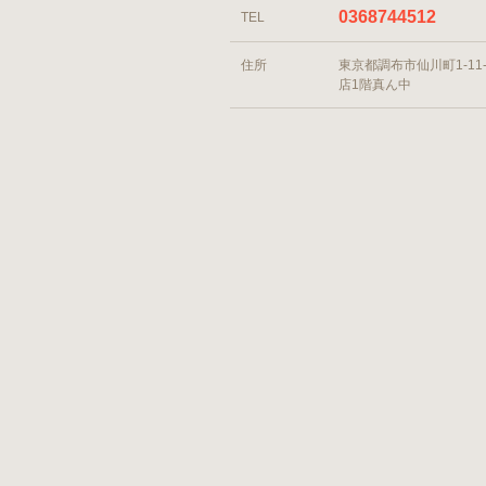
0368744512
TEL
住所
東京都調布市仙川町1-11-
店1階真ん中